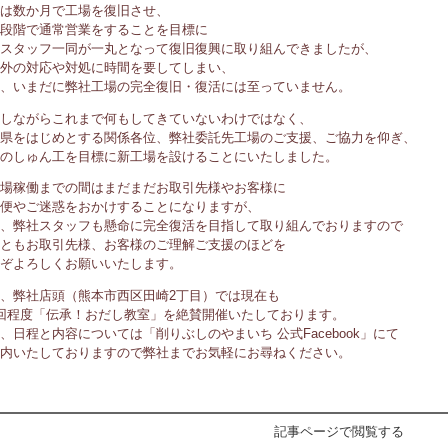
は数か月で工場を復旧させ、
段階で通常営業をすることを目標に
スタッフ一同が一丸となって復旧復興に取り組んできましたが、
外の対応や対処に時間を要してしまい、
、いまだに弊社工場の完全復旧・復活には至っていません。
しながらこれまで何もしてきていないわけではなく、
県をはじめとする関係各位、弊社委託先工場のご支援、ご協力を仰ぎ、
のしゅん工を目標に新工場を設けることにいたしました。
場稼働までの間はまだまだお取引先様やお客様に
便やご迷惑をおかけすることになりますが、
、弊社スタッフも懸命に完全復活を目指して取り組んでおりますので
ともお取引先様、お客様のご理解ご支援のほどを
ぞよろしくお願いいたします。
、弊社店頭（熊本市西区田崎2丁目）では現在も
回程度「伝承！おだし教室」を絶賛開催いたしております。
、日程と内容については「削りぶしのやまいち 公式Facebook」にて
内いたしておりますので弊社までお気軽にお尋ねください。
記事ページで閲覧する