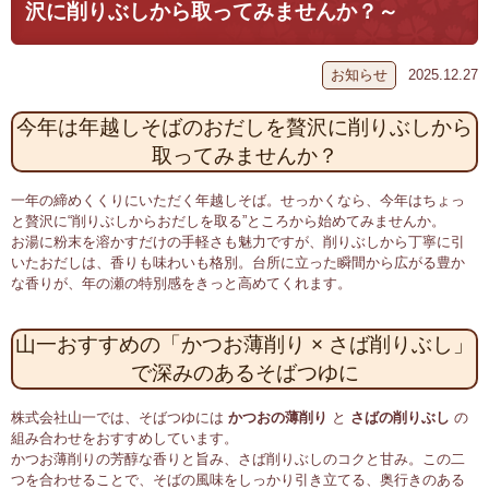
沢に削りぶしから取ってみませんか？～
お知らせ
2025.12.27
今年は年越しそばのおだしを贅沢に削りぶしから
取ってみませんか？
一年の締めくくりにいただく年越しそば。せっかくなら、今年はちょっ
と贅沢に“削りぶしからおだしを取る”ところから始めてみませんか。
お湯に粉末を溶かすだけの手軽さも魅力ですが、削りぶしから丁寧に引
いたおだしは、香りも味わいも格別。台所に立った瞬間から広がる豊か
な香りが、年の瀬の特別感をきっと高めてくれます。
山一おすすめの「かつお薄削り × さば削りぶし」
で深みのあるそばつゆに
株式会社山一では、そばつゆには
かつおの薄削り
と
さばの削りぶし
の
組み合わせをおすすめしています。
かつお薄削りの芳醇な香りと旨み、さば削りぶしのコクと甘み。この二
つを合わせることで、そばの風味をしっかり引き立てる、奥行きのある