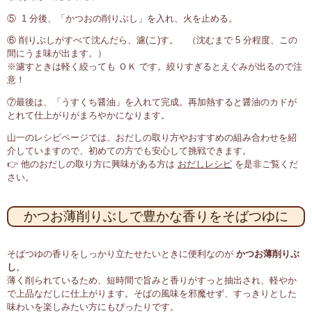
⑤ 1 分後、「かつおの削りぶし」を入れ、火を止める。
⑥ 削りぶしがすべて沈んだら、濾(こ)す。 （沈むまで 5 分程度、この
間にうま味が出ます。）
※濾すときは軽く絞っても ＯＫ です。絞りすぎるとえぐみが出るので注
意！
⑦最後は、「うすくち醤油」を入れて完成。再加熱すると醤油のカドが
とれて仕上がりがまろやかになります。
山一のレシピページでは、おだしの取り方やおすすめの組み合わせを紹
介していますので、初めての方でも安心して挑戦できます。
👉 他のおだしの取り方に興味がある方は
おだしレシピ
を是非ご覧くだ
さい。
かつお薄削りぶしで豊かな香りをそばつゆに
そばつゆの香りをしっかり立たせたいときに便利なのが
かつお薄削りぶ
し
。
薄く削られているため、短時間で旨みと香りがすっと抽出され、軽やか
で上品なだしに仕上がります。そばの風味を邪魔せず、すっきりとした
味わいを楽しみたい方にもぴったりです。