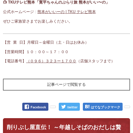
📺 TKUテレビ熊本「寛平ちゃんのぶらり旅 熊本がいい〜の」
公式ホームページ :
熊本がいいーの | TKU テレビ熊本
ぜひご家族皆さまでお楽しみください。
【営 業 日】月曜日～金曜日（土・日はお休み）
【営業時間】１０：００～１７：００
【電話番号】
（０９６）３２３ー１７００
（店舗スタッフまで）
記事ページで閲覧する
Facebook
twitter
はてなブックマーク
削りぶし屋直伝！ ～年越しそばのおだしは贅