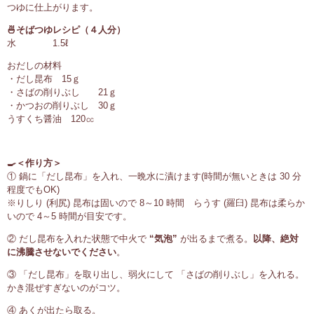
つゆに仕上がります。
🍜そばつゆレシピ（４人分）
水 1.5ℓ
おだしの材料
・だし昆布 15ｇ
・さばの削りぶし 21ｇ
・かつおの削りぶし 30ｇ
うすくち醤油 120㏄
🍳＜作り方＞
① 鍋に「だし昆布」を入れ、一晩水に漬けます(時間が無いときは 30 分
程度でもOK)
※りしり (利尻) 昆布は固いので 8～10 時間 らうす (羅臼) 昆布は柔らか
いので 4～5 時間が目安です。
② だし昆布を入れた状態で中火で
“気泡”
が出るまで煮る。
以降、絶対
に沸騰させないでください
。
③ 「だし昆布」を取り出し、弱火にして 「さばの削りぶし」を入れる。
かき混ぜすぎないのがコツ。
④ あくが出たら取る。