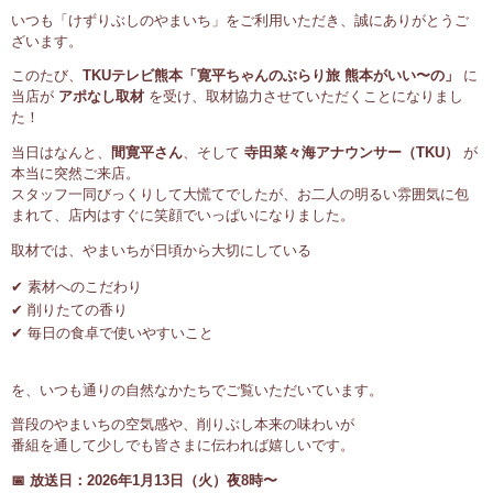
いつも「けずりぶしのやまいち」をご利用いただき、誠にありがとうご
ざいます。
このたび、
TKUテレビ熊本「寛平ちゃんのぶらり旅 熊本がいい〜の」
に
当店が
アポなし取材
を受け、取材協力させていただくことになりまし
た！
当日はなんと、
間寛平さん
、そして
寺田菜々海アナウンサー（TKU）
が
本当に突然ご来店。
スタッフ一同びっくりして大慌てでしたが、お二人の明るい雰囲気に包
まれて、店内はすぐに笑顔でいっぱいになりました。
取材では、やまいちが日頃から大切にしている
✔ 素材へのこだわり
✔ 削りたての香り
✔ 毎日の食卓で使いやすいこと
を、いつも通りの自然なかたちでご覧いただいています。
普段のやまいちの空気感や、削りぶし本来の味わいが
番組を通して少しでも皆さまに伝われば嬉しいです。
📅 放送日：2026年1月13日（火）夜8時〜