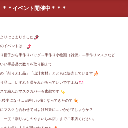
＊＊＊イベント開催中＊＊＊
よりはじまりました
のイベントは…
り帽子から手作りバッグ～手作り小物類（雑貨）～手作りマスクなど
いい手芸品の数々を取り揃えて
の「削りぶし品」「出汁素材」とともに販売しています
り品は、いずれも温かみがあっていいですよね
スで編んだマスクカバーも素敵です
も後半になり…日差しも強くなってきたので
にマスクも合わせて日よけ対策に…いかがでしょうか？
、一度「削りぶしのやまいち本店」までご来店ください。
まのお気に入りが見つかるかも