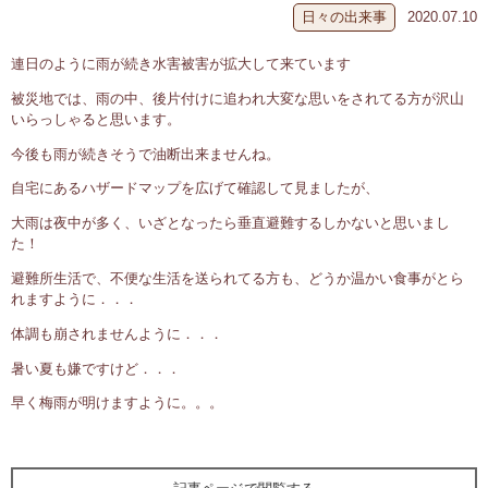
日々の出来事
2020.07.10
連日のように雨が続き水害被害が拡大して来ています
被災地では、雨の中、後片付けに追われ大変な思いをされてる方が沢山
いらっしゃると思います。
今後も雨が続きそうで油断出来ませんね。
自宅にあるハザードマップを広げて確認して見ましたが、
大雨は夜中が多く、いざとなったら垂直避難するしかないと思いまし
た！
避難所生活で、不便な生活を送られてる方も、どうか温かい食事がとら
れますように．．．
体調も崩されませんように．．．
暑い夏も嫌ですけど．．．
早く梅雨が明けますように。。。