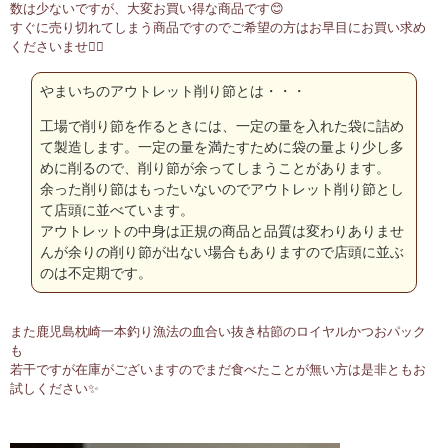
数は少ないですが、大変お買い得な商品です😊
すぐに売り切れてしまう商品ですのでご希望の方はお早目にお買い求め
くださいませ🙇‍♂️
やまいちのアウトレット削り節とは・・・
工場で削り節を作るときには、一定の量を入れた袋に詰め
て製造します。一定の量を満たすために袋の量より少し多
めに削るので、削り節が余ってしまうことがあります。
余った削り節はもったいないのでアウトレット削り節とし
て店頭に並べています。
アウトレットの中身は正規の商品と品質は変わりありませ
んが余りの削り節が出ない場合もありますので店頭に並ぶ
のは不定期です。
また鹿児島枕崎一本釣り漁法の血合い抜き枯節のロイヤルかつおパック
も
若干ですが在庫がございますのでまだ食べたことが無い方は是非ともお
試しください✨