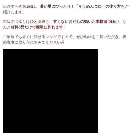
記念すべき第1回は、
暑い夏にぴったり！「そうめんつゆ」の作り方
をご
紹介します。
市販のつゆとはひと味違う、
甘くないおだしの効いた本格派つゆ
が、な
んと
材料3品だけで簡単に作れます！
ご家庭でもすぐに試せるレシピですので、ぜひ動画をご覧いただき、夏
の食卓に取り入れてみてください🍜